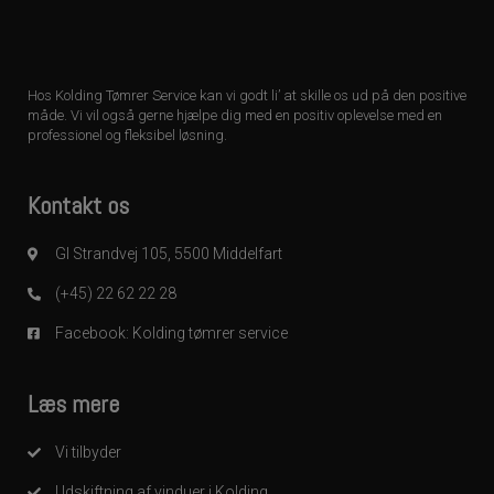
Hos Kolding Tømrer Service kan vi godt li’ at skille os ud på den positive
måde. Vi vil også gerne hjælpe dig med en positiv oplevelse med en
professionel og fleksibel løsning.
Kontakt os
Gl Strandvej 105, 5500 Middelfart
(+45) 22 62 22 28
Facebook: Kolding tømrer service
Læs mere
Vi tilbyder
Udskiftning af vinduer i Kolding