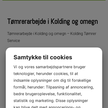
Tømrerarbejde i Kolding og omegn
Tømrerarbejde i Kolding og omegn – Kolding Tømrer
Service
Ønsker du professionelt tømrerarbejde i Kolding og
Samtykke til cookies
omegn? Hos Kolding Tømrer Service leverer vi
Vi og vores samarbejdspartnere bruger
kvalitets­sikre løsninger til både private og
teknologier, herunder cookies, til at
erhvervskunder i Midtjylland, herunder Vejle, Middelfart,
indsamle oplysninger om dig til forskellige
Strib, Haderslev – ja, vi dækker hele Danmark! Uanset
formål, herunder: Tilpasning af annoncering,
om det gælder tagrenovering, gulv- og loftarbejde eller
bedre brugeroplevelse, funktionalitet,
specialbyggede snedkerløsninger, står vores erfarne
statistik og marketing. Disse oplysninger
tømrere klar med præcision og personlig rådgivning.
kan blive delt med annoncerings- og