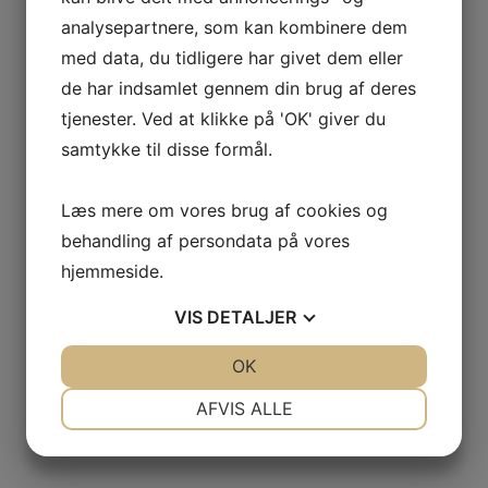
analysepartnere, som kan kombinere dem
Følg os på Facebook
med data, du tidligere har givet dem eller
Hold dig opdateret med flere billeder af vores arbejde,
de har indsamlet gennem din brug af deres
se før/efter-gallerier og få tips til vedligeholdelse. Vi
tjenester. Ved at klikke på 'OK' giver du
deler løbende nyheder, kundeprojekter og inspiration til
samtykke til disse formål.
dit næste tømrer­projekt.
Læs mere om vores brug af cookies og
Kontakt for uforpligtende tilbud
behandling af persondata på vores
Har du spørgsmål til tømrerarbejde i Kolding og
hjemmeside.
omegn? Kontakt Kolding Tømrer Service for en
VIS
DETALJER
uforpligtende snak og et gratis tilbud på din opgave.
Ring på 22 62 22 28. Vi står klar med rådgivning og
JA
NEJ
OK
JA
NEJ
prisoverslag – og vi kører i hele Danmark!
NØDVENDIGE
PRÆFERENCER
AFVIS ALLE
JA
NEJ
JA
NEJ
MARKETING
STATISTIK