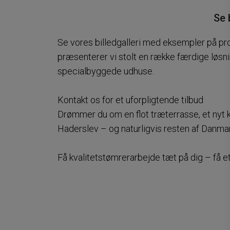
Se 
Se vores billedgalleri med eksempler på pro
præsenterer vi stolt en række færdige løsn
specialbyggede udhuse.
Kontakt os for et uforpligtende tilbud
Drømmer du om en flot træterrasse, et nyt køk
Haderslev – og naturligvis resten af Danmark
Få kvalitets­tømrer­arbejde tæt på dig – få et