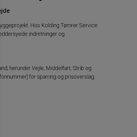
ejde
e byggeprojekt. Hos Kolding Tømrer Service
ræddersyede indretninger og
and, herunder Vejle, Middelfart, Strib og
lefonnummer] for sparring og prisoverslag.