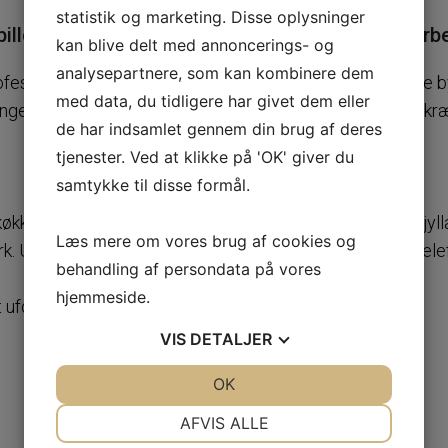
statistik og marketing. Disse oplysninger
billeder i galleriet af Kolding Tømrer Service's arb
kan blive delt med annoncerings- og
analysepartnere, som kan kombinere dem
fessionelt tømrerarbejde og find inspiration til dit næst
med data, du tidligere har givet dem eller
inger – fra smukke træterrasser og tagrenoveringer til sk
de har indsamlet gennem din brug af deres
tjenester. Ved at klikke på 'OK' giver du
samtykke til disse formål.
ken eller en funktionel tilbygning? Vi kører i hele Midtjyll
Læs mere om vores brug af cookies og
. Udfyld kontaktformularen eller ring direkte til os på [te
behandling af persondata på vores
hjemmeside.
 uforpligtende tilbud i dag!
VIS
DETALJER
JA
NEJ
OK
JA
NEJ
NØDVENDIGE
PRÆFERENCER
AFVIS ALLE