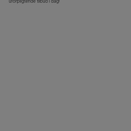
uforpligtende tilbud i dag!