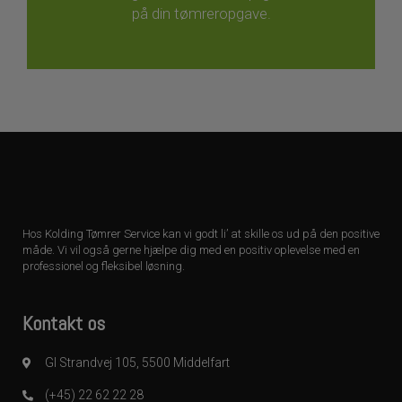
på din tømreropgave.
Hos Kolding Tømrer Service kan vi godt li’ at skille os ud på den positive
måde. Vi vil også gerne hjælpe dig med en positiv oplevelse med en
professionel og fleksibel løsning.
Kontakt os
Gl Strandvej 105, 5500 Middelfart
(+45) 22 62 22 28