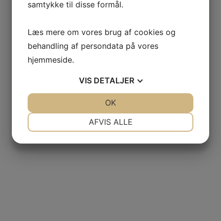
samtykke til disse formål.
Læs mere om vores brug af cookies og
behandling af persondata på vores
hjemmeside.
VIS
DETALJER
JA
NEJ
OK
JA
NEJ
NØDVENDIGE
PRÆFERENCER
AFVIS ALLE
JA
NEJ
JA
NEJ
MARKETING
STATISTIK