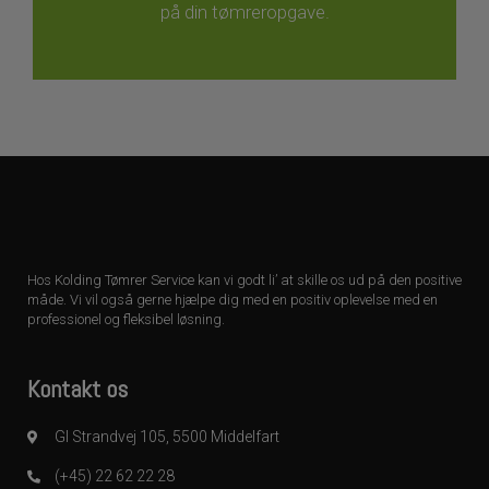
på din tømreropgave.
Hos Kolding Tømrer Service kan vi godt li’ at skille os ud på den positive
måde. Vi vil også gerne hjælpe dig med en positiv oplevelse med en
professionel og fleksibel løsning.
Kontakt os
Gl Strandvej 105, 5500 Middelfart
(+45) 22 62 22 28