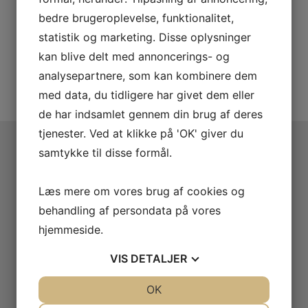
bedre brugeroplevelse, funktionalitet,
statistik og marketing. Disse oplysninger
kan blive delt med annoncerings- og
analysepartnere, som kan kombinere dem
med data, du tidligere har givet dem eller
de har indsamlet gennem din brug af deres
tjenester. Ved at klikke på 'OK' giver du
samtykke til disse formål.
Vil du vide mere?
Læs mere om vores brug af cookies og
Du er altid velkommen til at ringe for en uforpligtende
behandling af persondata på vores
snak om dit næste projekt. Vi kommer gerne med et
hjemmeside.
bud på opgaven, uanset størrelse.
VIS
DETALJER
JA
NEJ
OK
JA
NEJ